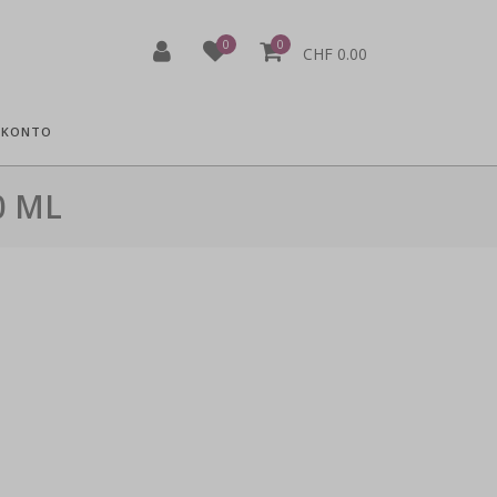
0
0
CHF 0.00
 KONTO
0 ML