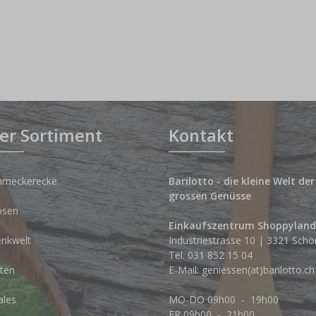
er Sortiment
Kontakt
hmeckerecke
Barilotto - die kleine Welt der
grossen Genüsse
osen
Einkaufszentrum Shoppyland
nkwelt
Industriestrasse 10 | 3321 Schö
Tel.
031 852 15 04
ten
E-Mail:
geniessen(at)barilotto.ch
ales
MO-DO 09h00 - 19h00
FR 09h00 - 21h00