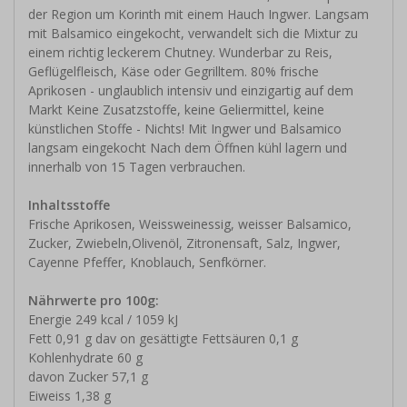
der Region um Korinth mit einem Hauch Ingwer. Langsam
mit Balsamico eingekocht, verwandelt sich die Mixtur zu
einem richtig leckerem Chutney. Wunderbar zu Reis,
Geflügelfleisch, Käse oder Gegrilltem. 80% frische
Aprikosen - unglaublich intensiv und einzigartig auf dem
Markt Keine Zusatzstoffe, keine Geliermittel, keine
künstlichen Stoffe - Nichts! Mit Ingwer und Balsamico
langsam eingekocht Nach dem Öffnen kühl lagern und
innerhalb von 15 Tagen verbrauchen.
Inhaltsstoffe
Frische Aprikosen, Weissweinessig, weisser Balsamico,
Zucker, Zwiebeln,Olivenöl, Zitronensaft, Salz, Ingwer,
Cayenne Pfeffer, Knoblauch, Senfkörner.
Nährwerte pro 100g:
Energie 249 kcal / 1059 kJ
Fett 0,91 g dav on gesättigte Fettsäuren 0,1 g
Kohlenhydrate 60 g
davon Zucker 57,1 g
Eiweiss 1,38 g