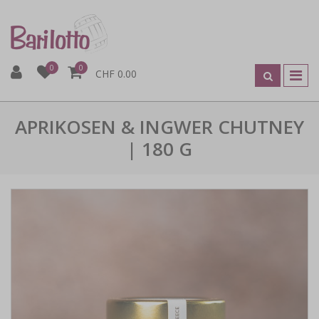
0
0
CHF 0.00
APRIKOSEN & INGWER CHUTNEY
| 180 G