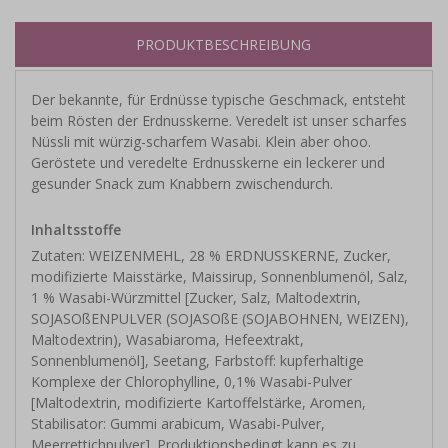
PRODUKTBESCHREIBUNG
Der bekannte, für Erdnüsse typische Geschmack, entsteht
beim Rösten der Erdnusskerne. Veredelt ist unser scharfes
Nüssli mit würzig-scharfem Wasabi. Klein aber ohoo.
Geröstete und veredelte Erdnusskerne ein leckerer und
gesunder Snack zum Knabbern zwischendurch.
Inhaltsstoffe
Zutaten: WEIZENMEHL, 28 % ERDNUSSKERNE, Zucker,
modifizierte Maisstärke, Maissirup, Sonnenblumenöl, Salz,
1 % Wasabi-Würzmittel [Zucker, Salz, Maltodextrin,
SOJASOßENPULVER (SOJASOßE (SOJABOHNEN, WEIZEN),
Maltodextrin), Wasabiaroma, Hefeextrakt,
Sonnenblumenöl], Seetang, Farbstoff: kupferhaltige
Komplexe der Chlorophylline, 0,1% Wasabi-Pulver
[Maltodextrin, modifizierte Kartoffelstärke, Aromen,
Stabilisator: Gummi arabicum, Wasabi-Pulver,
Meerrettichpulver]. Produktionsbedingt kann es zu