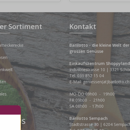
er Sortiment
Kontakt
hmeckerecke
Barilotto - die kleine Welt der
grossen Genüsse
osen
Einkaufszentrum Shoppyland
nkwelt
Industriestrasse 10 | 3321 Schö
Tel.
031 852 15 04
ten
E-Mail:
geniessen(at)barilotto.ch
ales
MO-DO 09h00 - 19h00
FR 09h00 - 21h00
SA 08h00 - 17h00
Barilotto Sempach
LOW US
Stadtstrasse 30 | 6204 Sempac