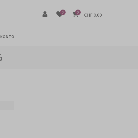
0
0
CHF 0.00
 KONTO
%