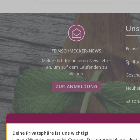
Uns
Feinsc
FEINSCHMECKER-NEWS
Melde dich für unseren Newsletter
Spiritu
an, um auf dem Laufenden zu
bleiben.
Gesche
ZUR ANMELDUNG
Neuhei
Saison
SO ERREICHST DU
FOL
Deine Privatsphäre ist uns wichtig!
UNS TEL. 031 852 15
Unsere Website verwendet Cookies. Das ermöglicht uns, dein