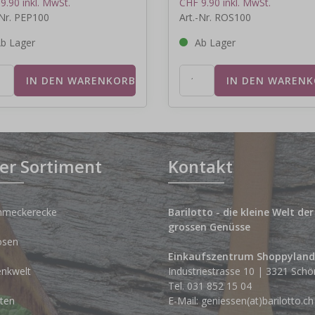
9.90 inkl. MwSt.
CHF 9.90 inkl. MwSt.
-Nr. PEP100
Art.-Nr. ROS100
b Lager
Ab Lager
er Sortiment
Kontakt
hmeckerecke
Barilotto - die kleine Welt der
grossen Genüsse
osen
Einkaufszentrum Shoppyland
nkwelt
Industriestrasse 10 | 3321 Schö
Tel.
031 852 15 04
ten
E-Mail:
geniessen(at)barilotto.ch