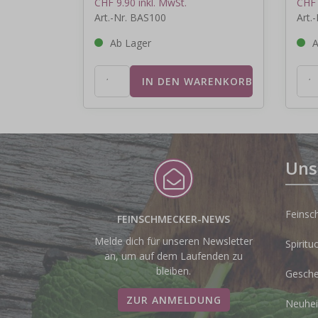
CHF 9.90 inkl. MwSt.
CHF 
Art.-Nr. BAS100
Art.
Ab Lager
A
Uns
Feinsc
FEINSCHMECKER-NEWS
Melde dich für unseren Newsletter
Spiritu
an, um auf dem Laufenden zu
bleiben.
Gesche
ZUR ANMELDUNG
Neuhei