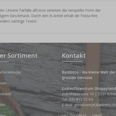
ler. Unsere Farfalle all’Uovo vereinen die verspielte Form der
igem Geschmack. Durch den Ei-Anteil erhält die Pasta ihre
nders samtige Textur.
er Sortiment
Kontakt
hmeckerecke
Barilotto - die kleine Welt der
grossen Genüsse
osen
Einkaufszentrum Shoppyland
nkwelt
Industriestrasse 10 | 3321 Schö
Tel.
031 852 15 04
ten
E-Mail:
geniessen(at)barilotto.ch
ales
MO-DO 09h00 - 19h00