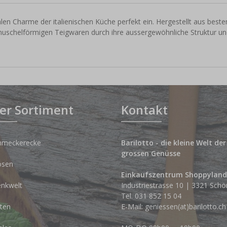
en Charme der italienischen Küche perfekt ein. Hergestellt aus best
muschelförmigen Teigwaren durch ihre aussergewöhnliche Struktur u
er Sortiment
Kontakt
hmeckerecke
Barilotto - die kleine Welt der
grossen Genüsse
osen
Einkaufszentrum Shoppyland
nkwelt
Industriestrasse 10 | 3321 Schö
Tel.
031 852 15 04
ten
E-Mail:
geniessen(at)barilotto.ch