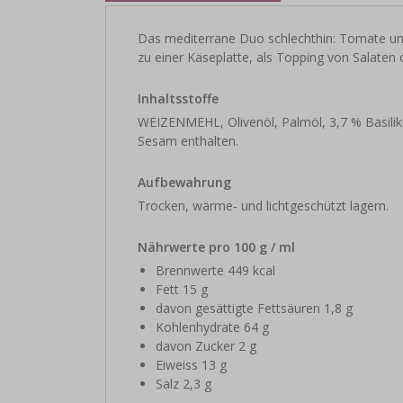
Das mediterrane Duo schlechthin: Tomate und
zu einer Käseplatte, als Topping von Salaten o
Inhaltsstoffe
WEIZENMEHL, Olivenöl, Palmöl, 3,7 % Basil
Sesam enthalten.
Aufbewahrung
Trocken, wärme- und lichtgeschützt lagern.
Nährwerte pro 100 g / ml
Brennwerte 449 kcal
Fett 15 g
davon gesättigte Fettsäuren 1,8 g
Kohlenhydrate 64 g
davon Zucker 2 g
Eiweiss 13 g
Salz 2,3 g