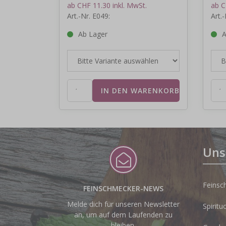
ab CHF 11.30 inkl. MwSt.
ab C
Art.-Nr. E049:
Art.-
Ab Lager
A
Uns
Feinsc
FEINSCHMECKER-NEWS
Melde dich für unseren Newsletter
Spiritu
an, um auf dem Laufenden zu
bleiben.