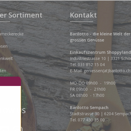
er Sortiment
Kontakt
hmeckerecke
Barilotto - die kleine Welt der
grossen Genüsse
osen
Einkaufszentrum Shoppyland
nkwelt
Industriestrasse 10 | 3321 Schö
Tel.
031 852 15 04
ten
E-Mail:
geniessen(at)barilotto.ch
ales
MO-DO 09h00 - 19h00
FR 09h00 - 21h00
SA 08h00 - 17h00
Barilotto Sempach
LOW US
Stadtstrasse 30 | 6204 Sempac
Tel. 077 430 35 00