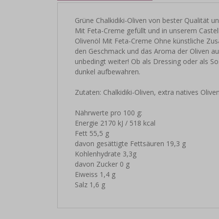
Grüne Chalkidiki-Oliven von bester Qualität u
Mit Feta-Creme gefüllt und in unserem Castell
Olivenöl Mit Feta-Creme Ohne künstliche Zusa
den Geschmack und das Aroma der Oliven auf 
unbedingt weiter! Ob als Dressing oder als So
dunkel aufbewahren.
Zutaten: Chalkidiki-Oliven, extra natives Oliv
Nährwerte pro 100 g:
Energie 2170 kJ / 518 kcal
Fett 55,5 g
davon gesättigte Fettsäuren 19,3 g
Kohlenhydrate 3,3g
davon Zucker 0 g
Eiweiss 1,4 g
Salz 1,6 g