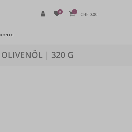
0
0
CHF 0.00
 KONTO
 OLIVENÖL | 320 G