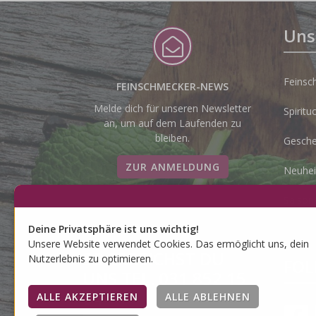
Uns
Feinsc
FEINSCHMECKER-NEWS
Melde dich für unseren Newsletter
Spiritu
an, um auf dem Laufenden zu
bleiben.
Gesche
ZUR ANMELDUNG
Neuhei
Saison
Deine Privatsphäre ist uns wichtig!
Unsere Website verwendet Cookies. Das ermöglicht uns, dein
SO ERREICHST DU
Nutzerlebnis zu optimieren.
FOL
UNS TEL. 031 852 15
04