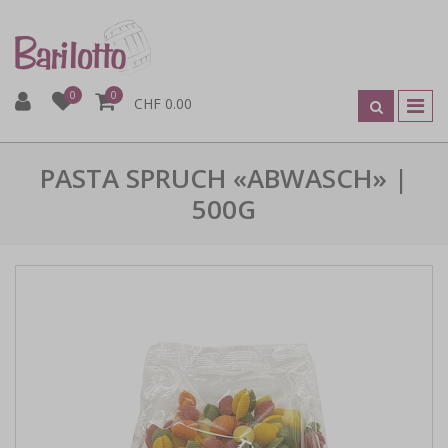
0
0
CHF 0.00
PASTA SPRUCH «ABWASCH» |
500G