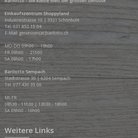
Barilotto - die kleine Welt der grossen Genüsse
Einkaufszentrum Shoppyland
Industriestrasse 10 | 3321 Schönbühl
Tel.
031 852 15 04
E-Mail:
geniessen(at)barilotto.ch
MO-DO 09h00 - 19h00
FR 09h00 - 21h00
SA 08h00 - 17h00
Barilotto Sempach
Stadtstrasse 30 | 6204 Sempach
Tel. 077 430 35 00
MI-FR
08h30 - 11h30 | 13h30 - 18h00
SA 09h00 - 16h00
Weitere Links