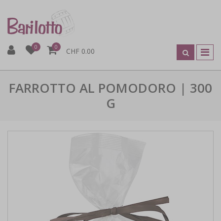
0
0
CHF 0.00
FARROTTO AL POMODORO | 300
G