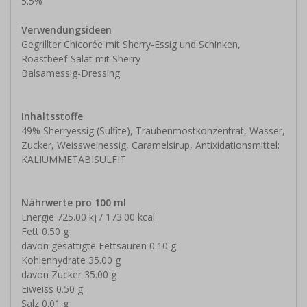
5.5%
Verwendungsideen
Gegrillter Chicorée mit Sherry-Essig und Schinken,
Roastbeef-Salat mit Sherry
Balsamessig-Dressing
Inhaltsstoffe
49% Sherryessig (Sulfite), Traubenmostkonzentrat, Wasser,
Zucker, Weissweinessig, Caramelsirup, Antixidationsmittel:
KALIUMMETABISULFIT
Nährwerte pro 100 ml
Energie 725.00 kj / 173.00 kcal
Fett 0.50 g
davon gesättigte Fettsäuren 0.10 g
Kohlenhydrate 35.00 g
davon Zucker 35.00 g
Eiweiss 0.50 g
Salz 0.01 g