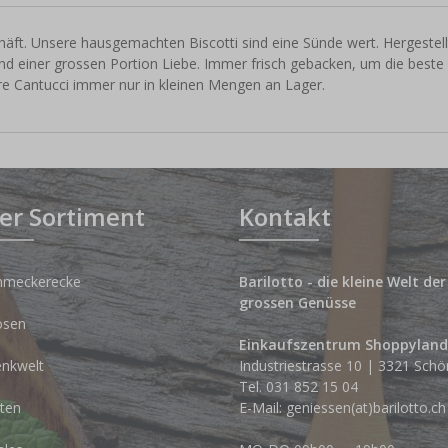
chäft. Unsere hausgemachten Biscotti sind eine Sünde wert. Hergestell
nd einer grossen Portion Liebe. Immer frisch gebacken, um die beste
ere Cantucci immer nur in kleinen Mengen an Lager.
er Sortiment
Kontakt
hmeckerecke
Barilotto - die kleine Welt der
grossen Genüsse
osen
Einkaufszentrum Shoppyland
nkwelt
Industriestrasse 10 | 3321 Schö
Tel.
031 852 15 04
ten
E-Mail:
geniessen(at)barilotto.ch