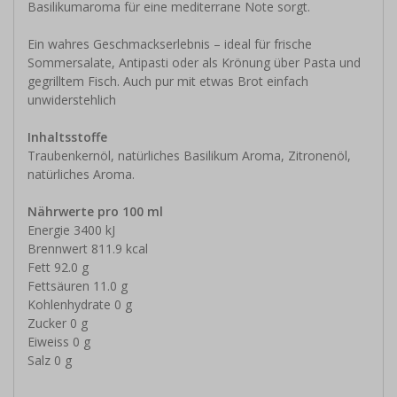
Basilikumaroma für eine mediterrane Note sorgt.
Ein wahres Geschmackserlebnis – ideal für frische
Sommersalate, Antipasti oder als Krönung über Pasta und
gegrilltem Fisch. Auch pur mit etwas Brot einfach
unwiderstehlich
Inhaltsstoffe
Traubenkernöl, natürliches Basilikum Aroma, Zitronenöl,
natürliches Aroma.
Nährwerte pro 100 ml
Energie 3400 kJ
Brennwert 811.9 kcal
Fett 92.0 g
Fettsäuren 11.0 g
Kohlenhydrate 0 g
Zucker 0 g
Eiweiss 0 g
Salz 0 g