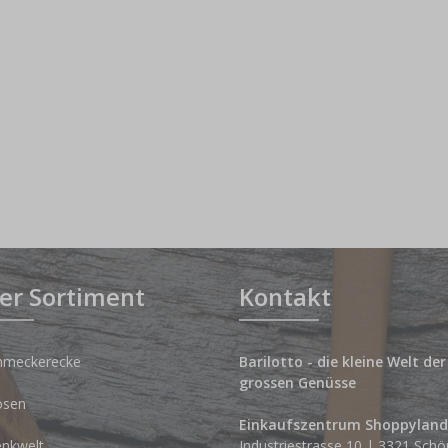
er Sortiment
Kontakt
hmeckerecke
Barilotto - die kleine Welt der
grossen Genüsse
osen
Einkaufszentrum Shoppyland
nkwelt
Industriestrasse 10 | 3321 Schö