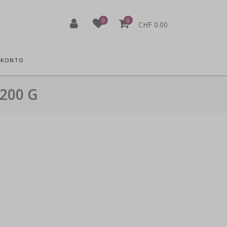
0
0
CHF 0.00
 KONTO
200 G